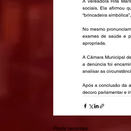
A vereadora Rita Mar
sociais. Ela afirmou q
“brincadeira simbólica
No mesmo pronunciamen
exames de saúde e pe
apropriada.
A Câmara Municipal de
a denúncia foi encami
analisar as circunstânc
Após a conclusão da a
decoro parlamentar e in
Posts recentes