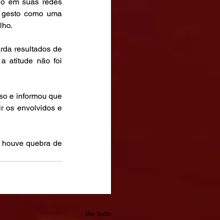
o em suas redes 
o gesto como uma 
lho.
da resultados de 
atitude não foi 
o e informou que 
 os envolvidos e 
 houve quebra de 
Ver tudo