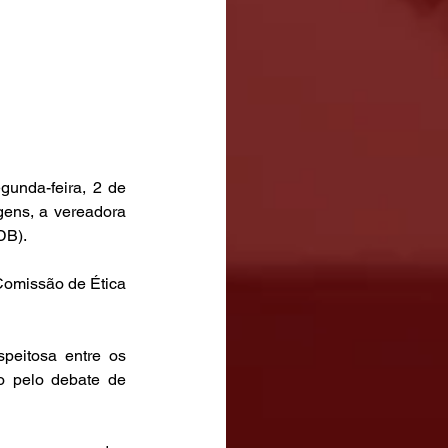
unda-feira, 2 de 
ens, a vereadora 
DB).
Comissão de Ética 
peitosa entre os 
o pelo debate de 