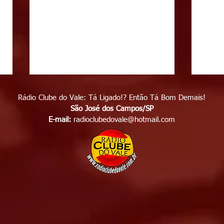
Rádio Clube do Vale: Tá Ligado!? Então Tá Bom Demais!
São José dos Campos/SP
E-mail:
radioclubedovale@hotmail.com
Polícia identifica suspeito
Enga
de matar homem em frente
cami
de casa, no bairro Capuava,
cong
em São José dos Campos,
em S
Dívida de R$ 20 pode ter