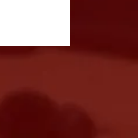
vetamento entre
nhões e carros causa
estionamento na Dutra
ão José dos Campos