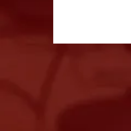
Festival Italiano acontece
entre 14 e 16 de agosto com
gastronomia, música e
entrada gratuita em São
José dos Campos