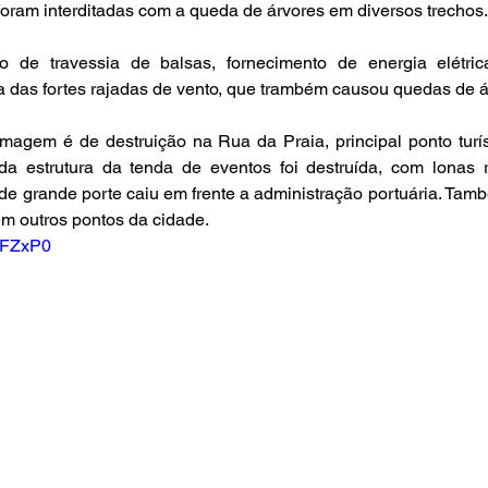
oram interditadas com a queda de árvores em diversos trechos.
o de travessia de balsas, fornecimento de energia elétric
ta das fortes rajadas de vento, que trambém causou quedas de á
agem é de destruição na Rua da Praia, principal ponto turíst
da estrutura da tenda de eventos foi destruída, com lonas r
de grande porte caiu em frente a administração portuária. Tamb
m outros pontos da cidade.
qYFZxP0