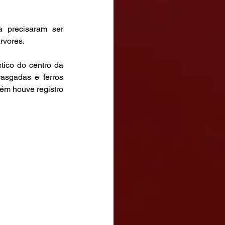
 
a precisaram ser 
rvores.
ico do centro da 
asgadas e ferros 
ém houve registro 