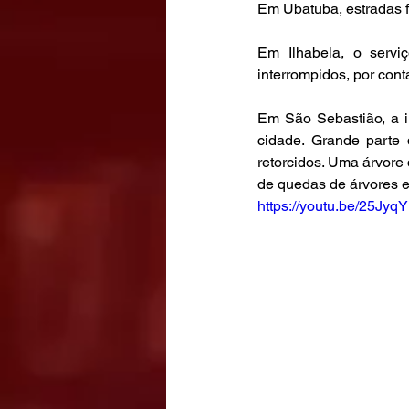
Em Ubatuba, estradas f
Em Ilhabela, o serviç
interrompidos, por con
Em São Sebastião, a im
cidade. Grande parte 
retorcidos. Uma árvore 
de quedas de árvores e
https://youtu.be/25Jy