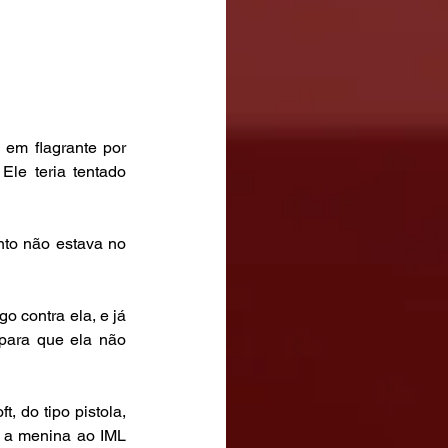
em flagrante por 
le teria tentado 
to não estava no 
o contra ela, e já 
ara que ela não 
 do tipo pistola, 
e a menina ao IML 