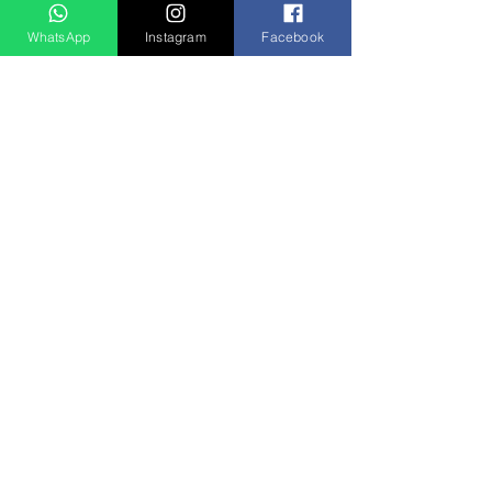
WhatsApp
Instagram
Facebook
Ver tudo
Posts recentes
Rádio Clube do Vale: Tá Ligado!? Então Tá Bom Demais!
São José dos Campos/SP