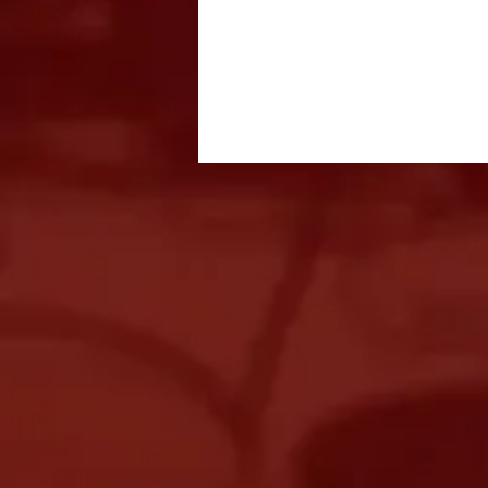
Festival Italiano acontece
entre 14 e 16 de agosto com
gastronomia, música e
entrada gratuita em São
José dos Campos