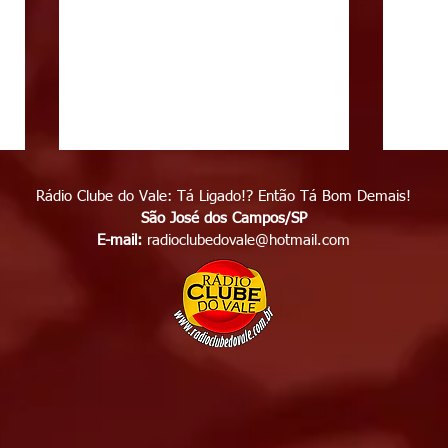
Rádio Clube do Vale: Tá Ligado!? Então Tá Bom Demais!
São José dos Campos/SP
E-mail:
radioclubedovale@hotmail.com
Polícia identifica suspeito
Enga
de matar homem em frente
cami
de casa, no bairro Capuava,
cong
em São José dos Campos,
em S
Dívida de R$ 20 pode ter