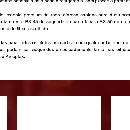
bos especiais de pipoca e refrigerante, com preços a partir d
e, modelo premium da rede, oferece cabines para duas pes
ariam entre R$ 45 de segunda a quarta-feira e R$ 50 de quint
nte do filme escolhido.
as para todos os títulos em cartaz e em qualquer horário, den
s podem ser adquiridos antecipadamente tanto nas bilhete
 do Kinoplex.