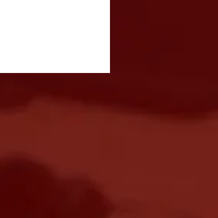
vetamento entre
nhões e carros causa
estionamento na Dutra
ão José dos Campos