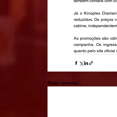
também contará com com
Já o Kinoplex Diamant
reduzidos. Os preços v
cabine, independenteme
As promoções são válid
campanha. Os ingresso
quanto pelo site oficial
Posts recentes