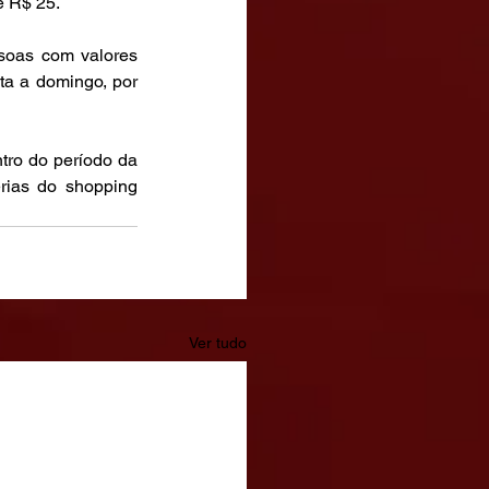
e R$ 25.
soas com valores 
a a domingo, por 
tro do período da 
rias do shopping 
Ver tudo