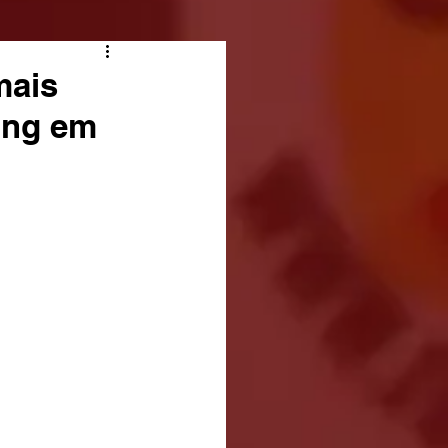
mais
ing em