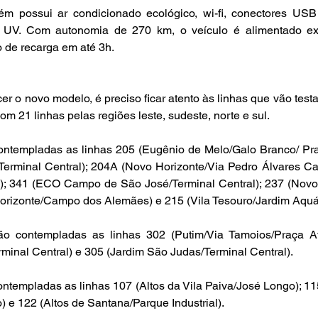
possui ar condicionado ecológico, wi-fi, conectores USB 
o UV. Com autonomia de 270 km, o veículo é alimentado exc
 de recarga em até 3h. 
 o novo modelo, é preciso ficar atento às linhas que vão testar
om 21 linhas pelas regiões leste, sudeste, norte e sul. 
contempladas as linhas 205 (Eugênio de Melo/Galo Branco/ Pra
erminal Central); 204A (Novo Horizonte/Via Pedro Álvares Cab
); 341 (ECO Campo de São José/Terminal Central); 237 (Novo 
orizonte/Campo dos Alemães) e 215 (Vila Tesouro/Jardim Aquár
ão contempladas as linhas 302 (Putim/Via Tamoios/Praça Af
rminal Central) e 305 (Jardim São Judas/Terminal Central).
ntempladas as linhas 107 (Altos da Vila Paiva/José Longo); 115 
 e 122 (Altos de Santana/Parque Industrial).