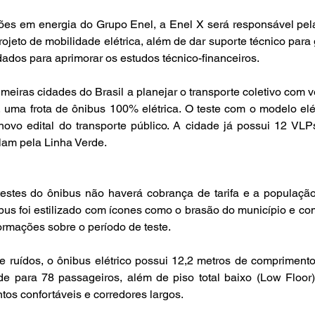
es em energia do Grupo Enel, a Enel X será responsável pela 
ojeto de mobilidade elétrica, além de dar suporte técnico para g
 dados para aprimorar os estudos técnico-financeiros.
eiras cidades do Brasil a planejar o transporte coletivo com veí
, uma frota de ônibus 100% elétrica. O teste com o modelo elétri
ovo edital do transporte público. A cidade já possui 12 VLPs
lam pela Linha Verde. 
estes do ônibus não haverá cobrança de tarifa e a população 
ibus foi estilizado com ícones como o brasão do município e co
formações sobre o período de teste.
ruídos, o ônibus elétrico possui 12,2 metros de comprimento
 para 78 passageiros, além de piso total baixo (Low Floor
tos confortáveis e corredores largos.