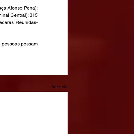
aça Afonso Pena); 
nal Central); 315 
hácaras Reunidas-
is pessoas possam 
Ver tudo