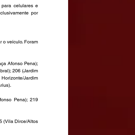
para celulares e 
lusivamente por 
 o veículo. Foram 
ça Afonso Pena); 
ral); 206 (Jardim 
Horizonte/Jardim 
ius).
onso Pena); 219 
(Vila Dirce/Altos 