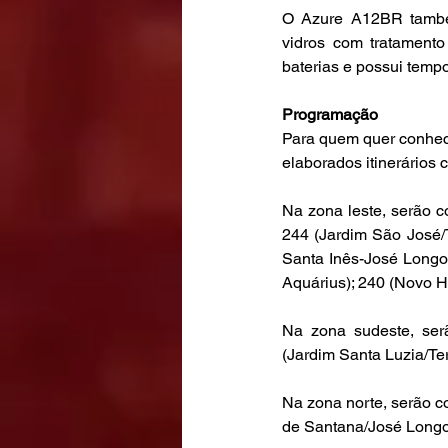
O Azure A12BR também 
vidros com tratament
baterias e possui tempo
Programação
Para quem quer conhecer
elaborados itinerários c
Na zona leste, serão 
244 (Jardim São José/T
Santa Inês-José Longo
Aquárius); 240 (Novo H
Na zona sudeste, ser
(Jardim Santa Luzia/Te
Na zona norte, serão co
de Santana/José Longo)