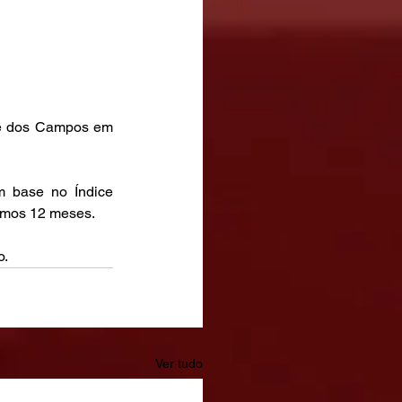
sé dos Campos em 
m base no Índice 
timos 12 meses.
o.
Ver tudo