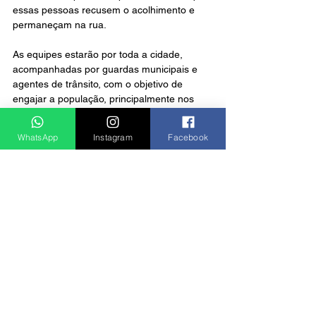
essas pessoas recusem o acolhimento e 
permaneçam na rua.
As equipes estarão por toda a cidade, 
acompanhadas por guardas municipais e 
agentes de trânsito, com o objetivo de 
engajar a população, principalmente nos 
semáforos, onde é mais comum a oferta de 
esmolas.
WhatsApp
Instagram
Facebook
Notícias
Ver tudo
Posts recentes