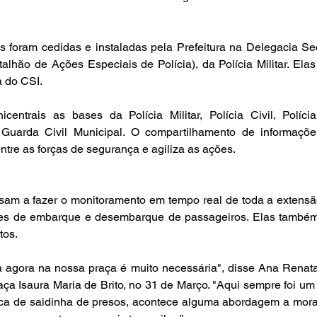
s foram cedidas e instaladas pela Prefeitura na Delegacia Sec
talhão de Ações Especiais de Polícia), da Polícia Militar. Ela
a do CSI.
entrais as bases da Polícia Militar, Polícia Civil, Polícia 
 Guarda Civil Municipal. O compartilhamento de informaçõe
ntre as forças de segurança e agiliza as ações.
am a fazer o monitoramento em tempo real de toda a extensão
es de embarque e desembarque de passageiros. Elas também 
tos.
a agora na nossa praça é muito necessária", disse Ana Renata
ça Isaura Maria de Brito, no 31 de Março. "Aqui sempre foi um 
ca de saidinha de presos, acontece alguma abordagem a mora