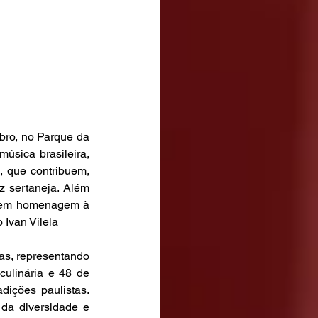
ro, no Parque da 
sica brasileira, 
 que contribuem, 
 sertaneja. Além 
, em homenagem à 
 Ivan Vilela
as, representando 
culinária e 48 de 
ições paulistas. 
da diversidade e 