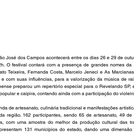
 José dos Campos acontecerá entre os dias 26 e 29 de outub
h. O festival contará com a presença de grandes nomes da mú
ato Teixeira, Fernanda Costa, Marcelo Jeneci e As Marcianas,
 com suas influências, para a valorização da música de raiz
seense preparou um repertório especial para o Revelando SP
opular e caipira, contando ainda com a participação do violeiro
a de artesanato, culinária tradicional e manifestações artístic
 da região. 162 participantes, sendo 65 de artesanato, 49 de 
cas, com uma amostra do melhor da produção cultural das trad
epresentam 131 municípios do estado, dando uma dimensão 