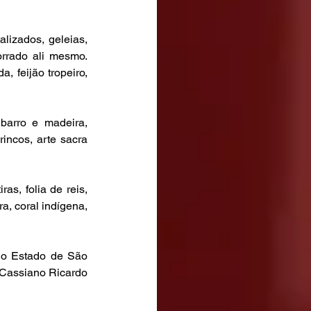
lizados, geleias, 
orrado ali mesmo. 
 feijão tropeiro, 
arro e madeira, 
incos, arte sacra 
s, folia de reis, 
, coral indígena, 
do Estado de São 
Cassiano Ricardo 