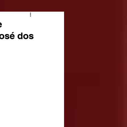
e
osé dos