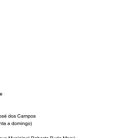
se
osé dos Campos
inta a domingo)