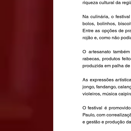
riqueza cultural da regi
Na culinária, o festiva
bolos, bolinhos, bisco
Entre as opções de prat
rojão e, como não podia 
O artesanato também 
rabecas, produtos feit
produzida em palha de 
As expressões artística
jongo, fandango, calan
violeiros, música caipir
O festival é promovido
Paulo, com correaliza
e gestão e produção da