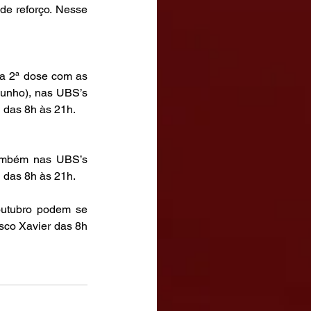
e reforço. Nesse 
a 2ª dose com as 
unho), nas UBS’s 
 das 8h às 21h.
ambém nas UBS’s 
 das 8h às 21h.
utubro podem se 
co Xavier das 8h 