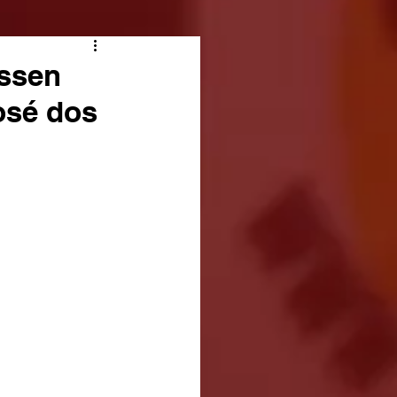
nssen
osé dos