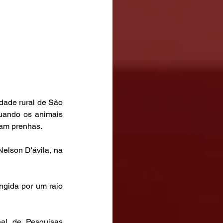
ade rural de São 
quando os animais 
vam prenhas.
elson D'ávila, na 
gida por um raio 
al de Pesquisas 