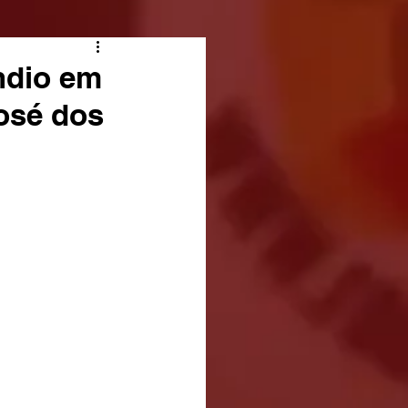
ndio em
osé dos