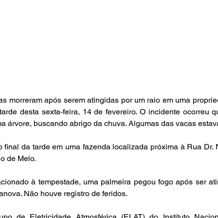
as morreram após serem atingidas por um raio em uma propried
rde desta sexta-feira, 14 de fevereiro. O incidente ocorreu 
a árvore, buscando abrigo da chuva. Algumas das vacas esta
o final da tarde em uma fazenda localizada próxima à Rua Dr. N
io de Melo.
acionado à tempestade, uma palmeira pegou fogo após ser atin
anova. Não houve registro de feridos.
o de Eletricidade Atmosférica (ELAT) do Instituto Nacion