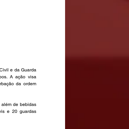
ivil e da Guarda 
os. A ação visa 
urbação da ordem 
 além de bebidas 
vis e 20 guardas 