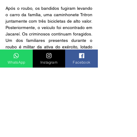
Após o roubo, os bandidos fugiram levando 
o carro da família, uma caminhonete Tritron 
juntamente com três bicicletas de alto valor. 
Posteriormente, o veículo foi encontrado em 
Jacareí. Os criminosos continuam foragidos. 
Um dos familiares presentes durante o 
roubo é militar da ativa do exército, lotado 
no 6° BIL. O caso foi registrado pela Polícia 
Militar.
WhatsApp
Instagram
Facebook
Notícias
Ver tudo
Posts recentes