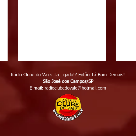
Rádio Clube do Vale: Tá Ligado!? Então Tá Bom Demais!
São José dos Campos/SP
E-mail:
radioclubedovale@hotmail.com
Polícia identifica suspeito
Enga
de matar homem em frente
cami
de casa, no bairro Capuava,
cong