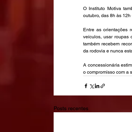
O Instituto Motiva ta
outubro, das 8h às 12h
Entre as orientações r
veículos, usar roupas c
também recebem recome
da rodovia e nunca est
A concessionária estima 
o compromisso com a s
Posts recentes