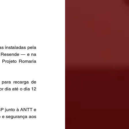
s instaladas pela 
e Resende — e na 
Projeto Romaria 
 para recarga de 
r dia até o dia 12 
SP junto à ANTT e 
o e segurança aos 