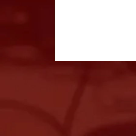
Festival Italiano acontece
entre 14 e 16 de agosto com
gastronomia, música e