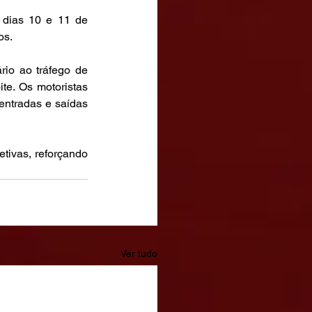
 dias 10 e 11 de 
os.
rio ao tráfego de 
te. Os motoristas 
ntradas e saídas 
etivas, reforçando 
Ver tudo