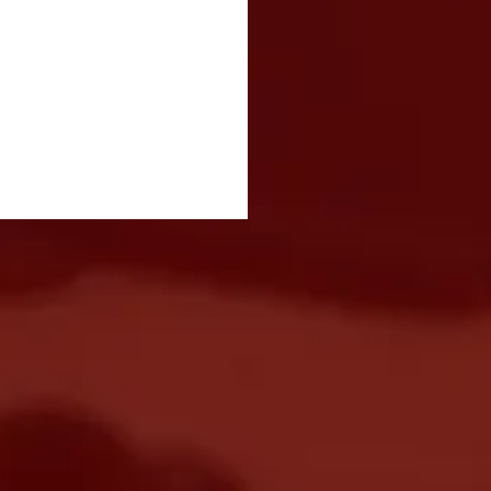
vetamento entre
nhões e carros causa
estionamento na Dutra