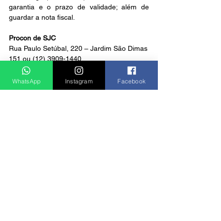
garantia e o prazo de validade; além de 
guardar a nota fiscal.
Procon de SJC
Rua Paulo Setúbal, 220 – Jardim São Dimas
151 ou (12) 3909-1440
procon.sjc.sp.gov.br
Notícias
WhatsApp
Instagram
Facebook
Ver tudo
Posts recentes