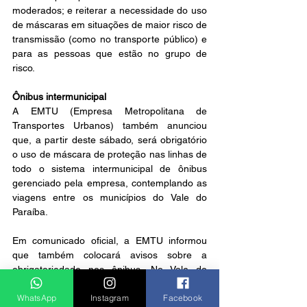
moderados; e reiterar a necessidade do uso 
de máscaras em situações de maior risco de 
transmissão (como no transporte público) e 
para as pessoas que estão no grupo de 
risco.
Ônibus intermunicipal
A EMTU (Empresa Metropolitana de 
Transportes Urbanos) também anunciou 
que, a partir deste sábado, será obrigatório 
o uso de máscara de proteção nas linhas de 
todo o sistema intermunicipal de ônibus 
gerenciado pela empresa, contemplando as 
viagens entre os municípios do Vale do 
Paraíba.
Em comunicado oficial, a EMTU informou 
que também colocará avisos sobre a 
obrigatoriedade nos ônibus. No Vale do 
Paraíba e Litoral Norte, a empresa realiza 
WhatsApp
Instagram
Facebook
itinerários em 38 das 39 cidades, com 