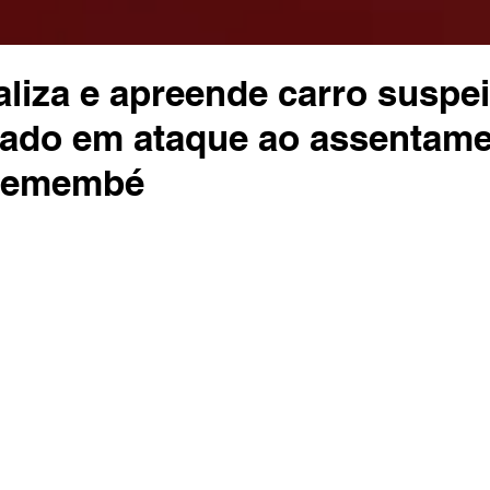
caliza e apreende carro suspe
usado em ataque ao assentam
Tremembé