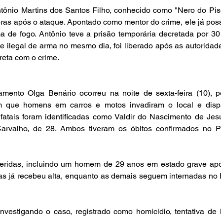
ntônio Martins dos Santos Filho, conhecido como "Nero do Pisei
ras após o ataque. Apontado como mentor do crime, ele já pos
ma de fogo. Antônio teve a prisão temporária decretada por 30 
e ilegal de arma no mesmo dia, foi liberado após as autoridad
ireta com o crime.
mento Olga Benário ocorreu na noite de sexta-feira (10), po
m que homens em carros e motos invadiram o local e dispa
fatais foram identificadas como Valdir do Nascimento de Jesu
arvalho, de 28. Ambos tiveram os óbitos confirmados no Pr
feridas, incluindo um homem de 29 anos em estado grave após
s já recebeu alta, enquanto as demais seguem internadas no H
investigando o caso, registrado como homicídio, tentativa de 