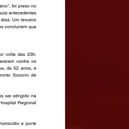
ro", foi preso no 
suía antecedentes 
dias. Um terceiro 
es concluírem que 
r volta das 23h. 
raram contra os 
s, de 52 anos, e 
onto Socorro de 
 ser atingido na 
ospital Regional 
homicídio e porte 