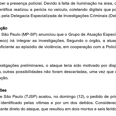
er a presença policial. Devido à falta de iluminação na área, o 
entífica realizou a perícia no veículo, coletando digitais que p
 pela Delegacia Especializada de Investigações Criminais (Dei
ação
de São Paulo (MP-SP) anunciou que o Grupo de Atuação Especi
co) irá integrar as investigações. Segundo o órgão, a atuaç
ficiente ao episódio de violência, em cooperação com a Polícia 
tigações preliminares, o ataque teria sido motivado por disp
, outras possibilidades não foram descartadas, uma vez que o
ação.
sões
de São Paulo (TJSP) acatou, no domingo (12), o pedido de pri
identificado pelas vítimas e por um dos detidos. Considerado
nte direto do ataque, que resultou em dois mortos e seis ferido