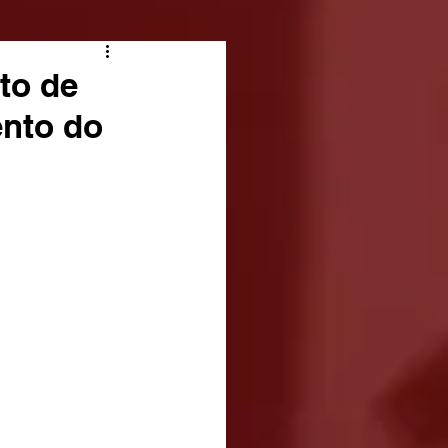
ito de
ento do