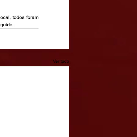
cal, todos foram 
eguida.
Ver tudo