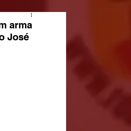
om arma
o José