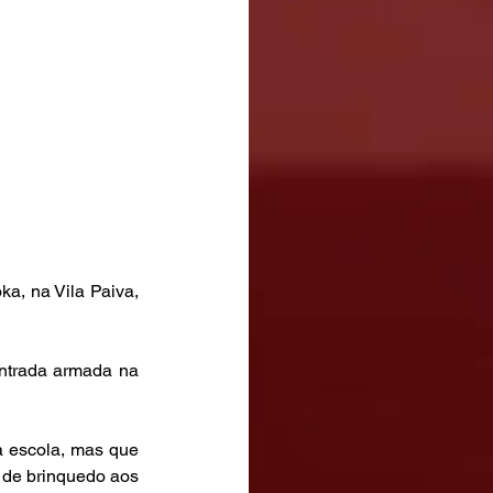
a, na Vila Paiva, 
ntrada armada na 
a escola, mas que 
de brinquedo aos 