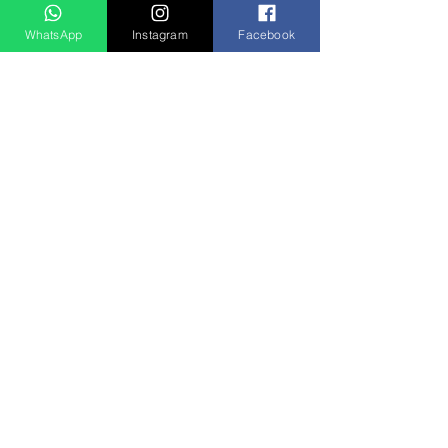
WhatsApp
Instagram
Facebook
Ver tudo
Posts recentes
Rádio Clube do Vale: Tá Ligado!? Então Tá Bom Demais!
São José dos Campos/SP