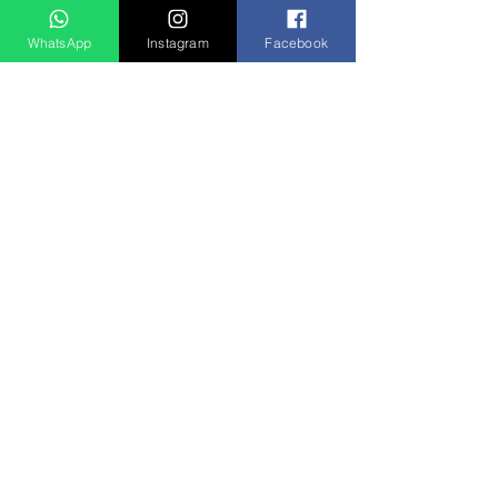
WhatsApp
Instagram
Facebook
Ver tudo
Posts recentes
Rádio Clube do Vale: Tá Ligado!? Então Tá Bom Demais!