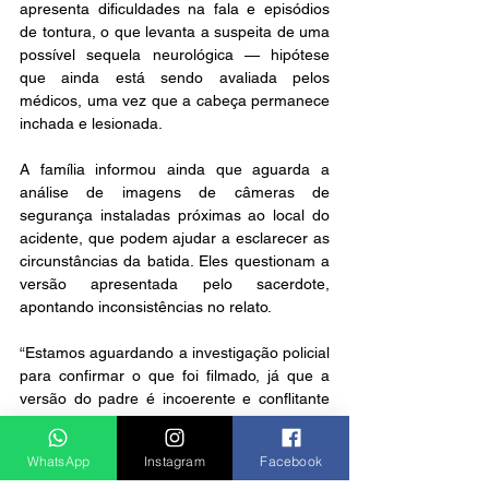
apresenta dificuldades na fala e episódios 
de tontura, o que levanta a suspeita de uma 
possível sequela neurológica — hipótese 
que ainda está sendo avaliada pelos 
médicos, uma vez que a cabeça permanece 
inchada e lesionada.
A família informou ainda que aguarda a 
análise de imagens de câmeras de 
segurança instaladas próximas ao local do 
acidente, que podem ajudar a esclarecer as 
circunstâncias da batida. Eles questionam a 
versão apresentada pelo sacerdote, 
apontando inconsistências no relato.
“Estamos aguardando a investigação policial 
para confirmar o que foi filmado, já que a 
versão do padre é incoerente e conflitante 
com o relatado pelo meu pai e por uma 
testemunha ocular que passava pelo local 
WhatsApp
Instagram
Facebook
no momento e quase foi atingida pelo carro 