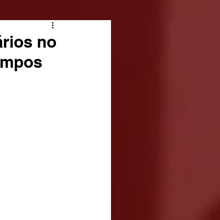
ários no
Campos