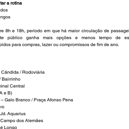
tar a rotina
ados
ingos
tre 8h e 18h, período em que há maior circulação de passagei
rte público ganha mais opções e menos tempo de espe
idos para compras, lazer ou compromissos de fim de ano.
. Cândida / Rodoviária
/ Bairrinho
inal Central
A e B)
 – Galo Branco / Praça Afonso Pena
uro
 Jd. Aquarius
/ Campo dos Alemães
sé Longo