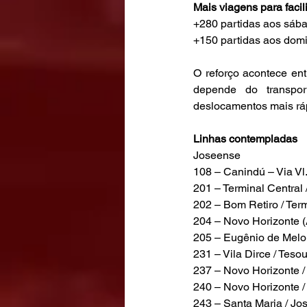
Mais viagens para facili
+280 partidas aos sáb
+150 partidas aos dom
O reforço acontece en
depende do transpo
deslocamentos mais ráp
Linhas contempladas
Joseense
108 – Canindú – Via Vl
201 – Terminal Central 
202 – Bom Retiro / Term
204 – Novo Horizonte (
205 – Eugênio de Melo
231 – Vila Dirce / Teso
237 – Novo Horizonte /
240 – Novo Horizonte 
243 – Santa Maria / Jo