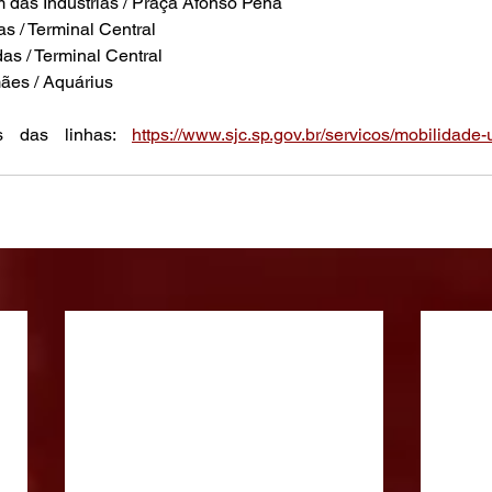
m das Indústrias / Praça Afonso Pena
s / Terminal Central
s / Terminal Central
ães / Aquárius
s das linhas: 
https://www.sjc.sp.gov.br/servicos/mobilidade-