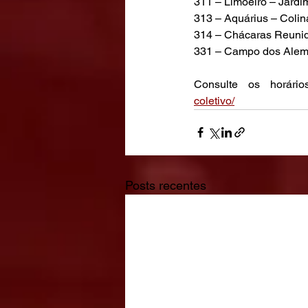
311 – Limoeiro – Jardi
313 – Aquárius – Colina
314 – Chácaras Reunida
331 – Campo dos Alem
Consulte os horário
coletivo/
Posts recentes