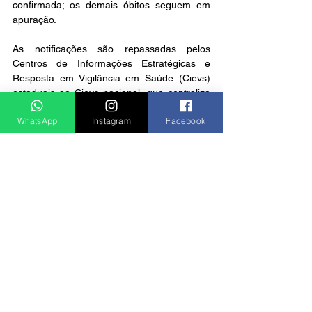
confirmada; os demais óbitos seguem em 
apuração.
As notificações são repassadas pelos 
Centros de Informações Estratégicas e 
Resposta em Vigilância em Saúde (Cievs) 
estaduais ao Cievs nacional, que centraliza 
o monitoramento.
WhatsApp
Instagram
Facebook
Notícias
Ver tudo
Posts recentes