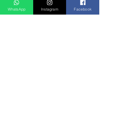
WhatsApp
Instagram
Facebook
Ver tudo
Posts recentes
Rádio Clube do Vale: Tá Ligado!? Então Tá Bom Demais!
São José dos Campos/SP