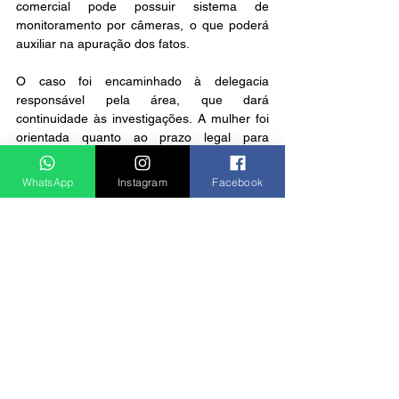
comercial pode possuir sistema de 
monitoramento por câmeras, o que poderá 
auxiliar na apuração dos fatos.
O caso foi encaminhado à delegacia 
responsável pela área, que dará 
continuidade às investigações. A mulher foi 
orientada quanto ao prazo legal para 
apresentar representação criminal após a 
identificação do autor.
WhatsApp
Instagram
Facebook
Notícias
Ver tudo
Posts recentes