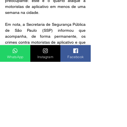
preocupante: este é o quarto ataque a 
motoristas de aplicativo em menos de uma 
semana na cidade.
Em nota, a Secretaria de Segurança Pública 
de São Paulo (SSP) informou que 
acompanha, de forma permanente, os 
crimes contra motoristas de aplicativo e que 
tem reforçado o trabalho policial para 
prevenir e reprimir as ocorrências.
WhatsApp
Instagram
Facebook
Notícias
Ver tudo
Posts recentes