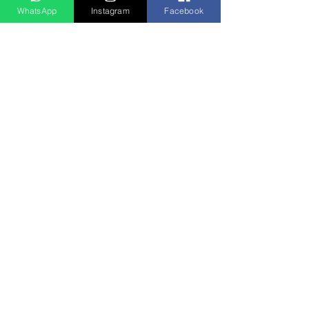
WhatsApp
Instagram
Facebook
Ver tudo
Posts recentes
Rádio Clube do Vale: Tá Ligado!? Então Tá Bom Demais!
São José dos Campos/SP
E-mail:
radioclubedovale@hotmail.com