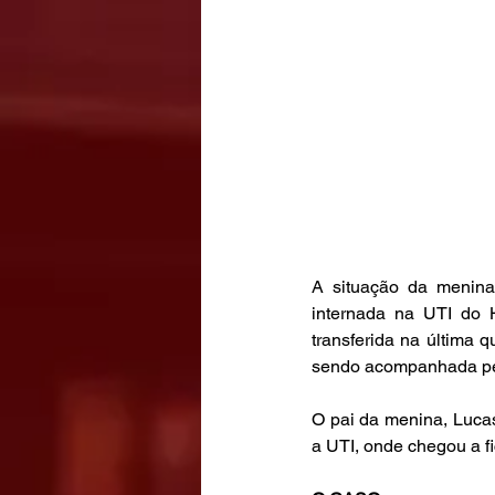
A situação da menin
internada na UTI do H
transferida na última q
sendo acompanhada pela
O pai da menina, Lucas
a UTI, onde chegou a f