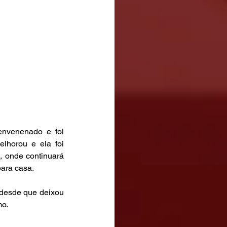
nvenenado e foi 
lhorou e ela foi 
, onde continuará 
ara casa. 
 desde que deixou 
o. 