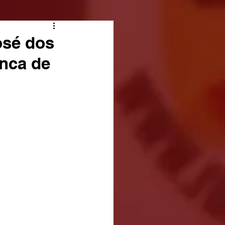
osé dos
inca de