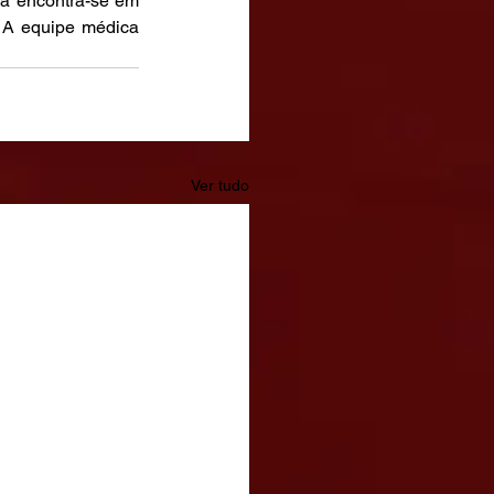
a encontra-se em 
 A equipe médica 
Ver tudo