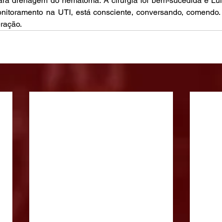
ara drenagem do hematoma. A cirurgia foi bem-sucedida e Lul
onitoramento na UTI, está consciente, conversando, comendo.
ração.