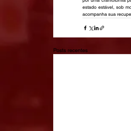
por uma craniotomia p
estado estável, sob m
acompanha sua recupe
Posts recentes