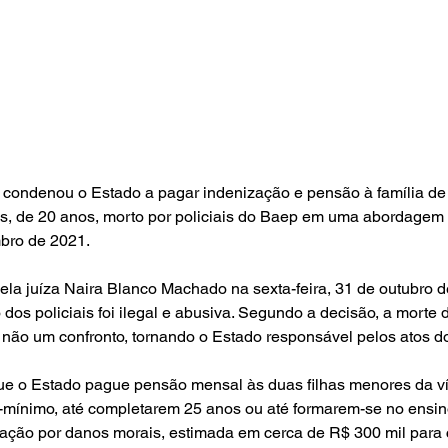
 condenou o Estado a pagar indenização e pensão à família de 
, de 20 anos, morto por policiais do Baep em uma abordagem
bro de 2021.
ela juíza Naira Blanco Machado na sexta-feira, 31 de outubro d
os policiais foi ilegal e abusiva. Segundo a decisão, a morte d
 não um confronto, tornando o Estado responsável pelos atos d
ue o Estado pague pensão mensal às duas filhas menores da ví
io-mínimo, até completarem 25 anos ou até formarem-se no ensin
ização por danos morais, estimada em cerca de R$ 300 mil para c