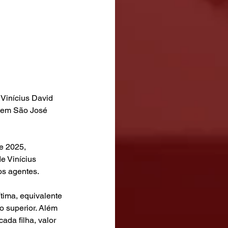
Vinícius David 
 em São José 
e 2025, 
e Vinícius 
os agentes.
tima, equivalente 
o superior. Além 
ada filha, valor 