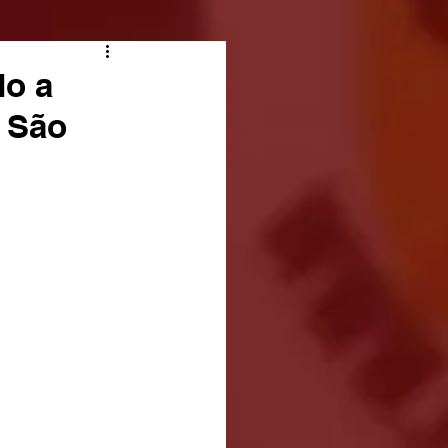
do a
m São