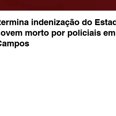
termina indenização do Esta
 jovem morto por policiais e
 Campos