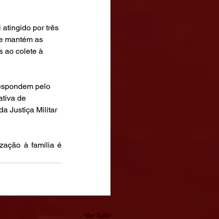
tingido por três 
le mantém as 
 ao colete à 
respondem pelo 
tiva de 
 Justiça Militar 
ação à família é 
Ver tudo