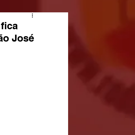
fica
ão José