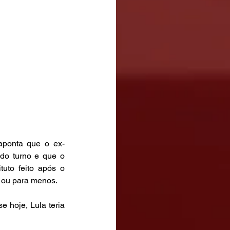
aponta que o ex-
do turno e que o 
uto feito após o 
s ou para menos.
 hoje, Lula teria 