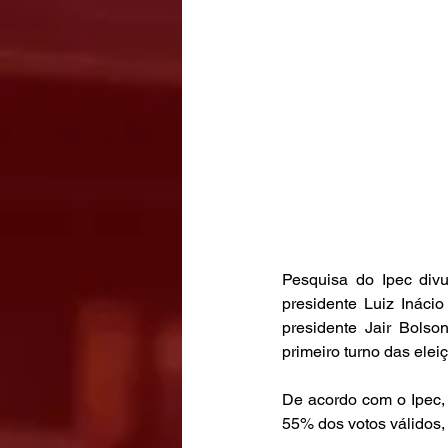
Pesquisa do Ipec div
presidente Luiz Ináci
presidente Jair Bolso
primeiro turno das ele
De acordo com o Ipec, o
55% dos votos válidos,