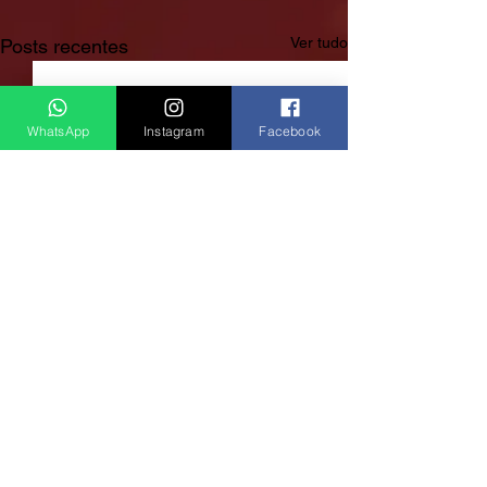
Ver tudo
Posts recentes
WhatsApp
Instagram
Facebook
Rádio Clube do Vale: Tá Ligado!? Então Tá Bom Demais!
São José dos Campos/SP
E-mail:
radioclubedovale@hotmail.com