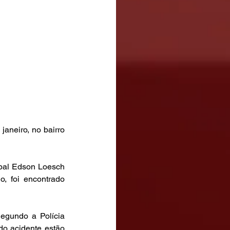
aneiro, no bairro 
pal Edson Loesch 
, foi encontrado 
egundo a Polícia 
do acidente estão 