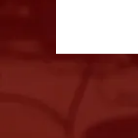
Festival Italiano acontece
entre 14 e 16 de agosto com
gastronomia, música e
entrada gratuita em São