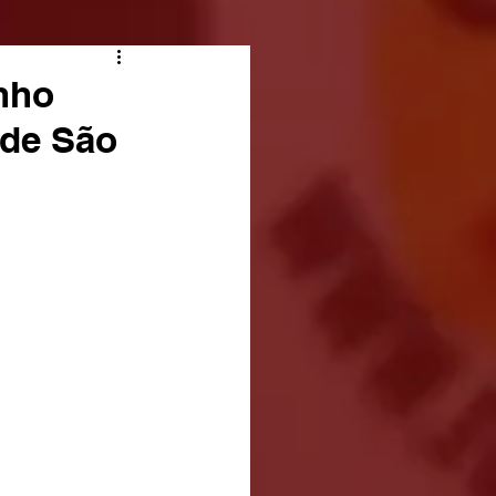
inho
 de São