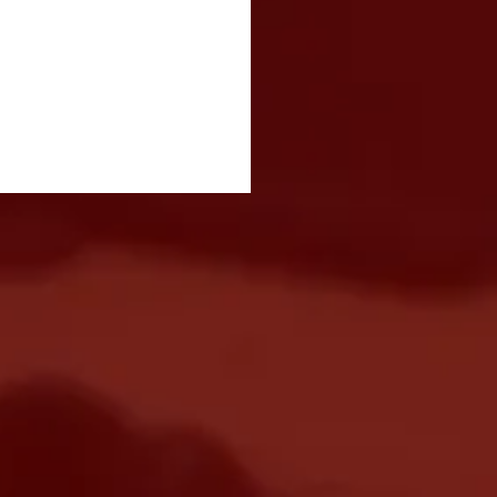
vetamento entre
nhões e carros causa
estionamento na Dutra
ão José dos Campos