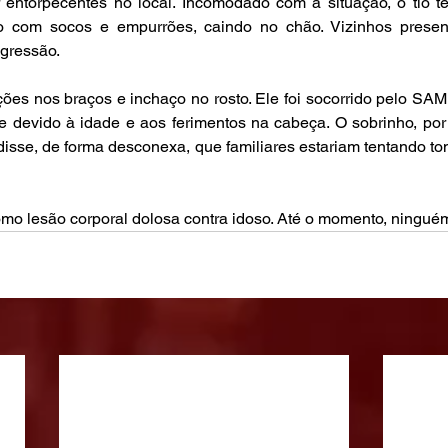
entorpecentes no local. Incomodado com a situação, o tio ten
 com socos e empurrões, caindo no chão. Vizinhos presen
gressão.
ções nos braços e inchaço no rosto. Ele foi socorrido pelo S
 devido à idade e aos ferimentos na cabeça. O sobrinho, por 
isse, de forma desconexa, que familiares estariam tentando to
omo lesão corporal dolosa contra idoso. Até o momento, ninguém