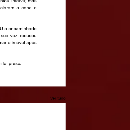
tou intervir, mas 
ciaram a cena e 
AMU e encaminhado 
sua vez, recusou 
mar o imóvel após 
 foi preso.
Ver tudo