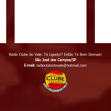
Rádio Clube do Vale: Tá Ligado!? Então Tá Bom Demais!
São José dos Campos/SP
E-mail:
radioclubedovale@hotmail.com
Polícia identifica suspeito
Enga
de matar homem em frente
cami
de casa, no bairro Capuava,
cong
em São José dos Campos,
em S