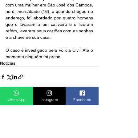
com uma mulher em São José dos Campos, 
no último sábado (16), e quando chegou no 
endereço, foi abordado por quatro homens 
que o levaram a um cativeiro e o fizeram 
refém, levaram seus cartões com as senhas 
e a chave de sua casa.
O caso é investigado pela Polícia Civil. Até o 
momento ninguém foi preso.
Notícias
Ver tudo
WhatsApp
Instagram
Facebook
Posts recentes