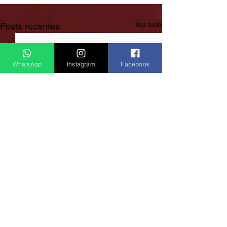
Ver tudo
Posts recentes
WhatsApp
Instagram
Facebook
Rádio Clube do Vale: Tá Ligado!? Então Tá Bom Demais!
São José dos Campos/SP
E-mail:
radioclubedovale@hotmail.com