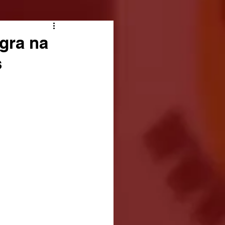
gra na
s