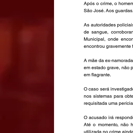
Após o crime, o homem
São José. Aos guardas,
As autoridades policia
de sangue, corrobora
Municipal, onde enco
encontrou gravemente f
A mãe da ex-namorada, d
em estado grave, não pô
em flagrante.
O caso será investigad
nos sistemas para obte
requisitada uma perícia
O acusado irá responder
Até o momento, não h
utilizada no crime aind