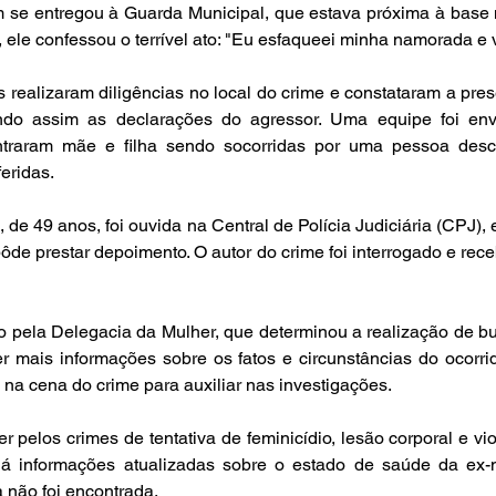
 se entregou à Guarda Municipal, que estava próxima à base 
 ele confessou o terrível ato: "Eu esfaqueei minha namorada e 
is realizaram diligências no local do crime e constataram a pr
ndo assim as declarações do agressor. Uma equipe foi envi
ntraram mãe e filha sendo socorridas por uma pessoa desc
eridas.
e 49 anos, foi ouvida na Central de Polícia Judiciária (CPJ), 
de prestar depoimento. O autor do crime foi interrogado e rece
o pela Delegacia da Mulher, que determinou a realização de b
r mais informações sobre os fatos e circunstâncias do ocorrido
 na cena do crime para auxiliar nas investigações.
 pelos crimes de tentativa de feminicídio, lesão corporal e vio
á informações atualizadas sobre o estado de saúde da ex-n
a não foi encontrada.