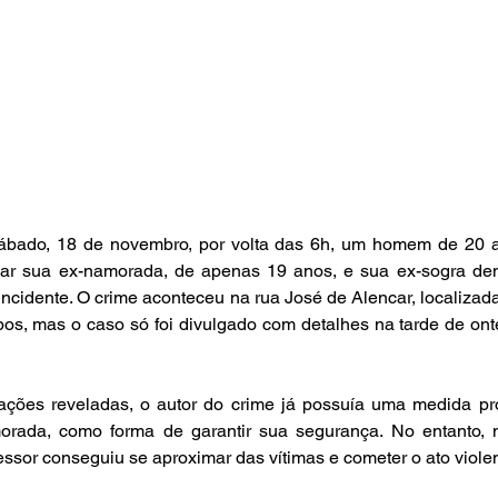
bado, 18 de novembro, por volta das 6h, um homem de 20 a
ear sua ex-namorada, de apenas 19 anos, e sua ex-sogra dent
incidente. O crime aconteceu na rua José de Alencar, localizada 
, mas o caso só foi divulgado com detalhes na tarde de ontem
ções reveladas, o autor do crime já possuía uma medida prote
morada, como forma de garantir sua segurança. No entanto
ssor conseguiu se aproximar das vítimas e cometer o ato violen