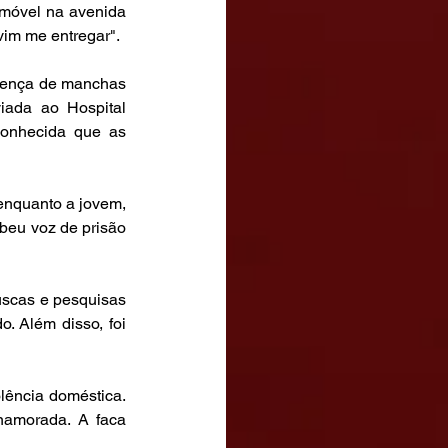
móvel na avenida 
vim me entregar".
esença de manchas 
ada ao Hospital 
onhecida que as 
enquanto a jovem, 
beu voz de prisão 
uscas e pesquisas 
. Além disso, foi 
lência doméstica. 
amorada. A faca 