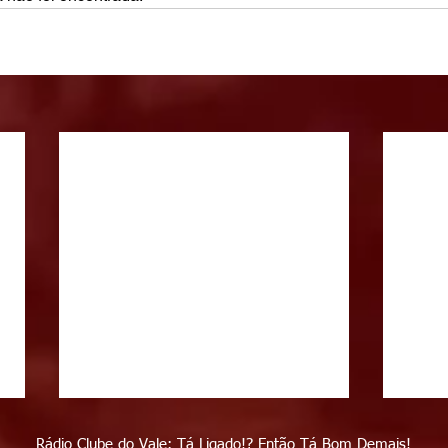
Rádio Clube do Vale: Tá Ligado!? Então Tá Bom Demais!