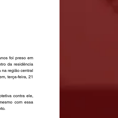
nos foi preso em 
ro da residência 
na região central 
, terça-feira, 21 
tiva contra ele, 
, mesmo com essa 
to.