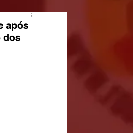
e após
é dos