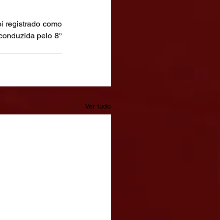
i registrado como 
conduzida pelo 8° 
Ver tudo