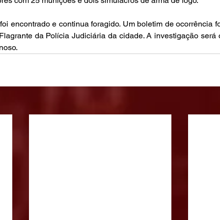
dores com 25 munições e dois simulacros de arma de fogo.
oi encontrado e continua foragido. Um boletim de ocorrência fo
lagrante da Polícia Judiciária da cidade. A investigação será 
noso.