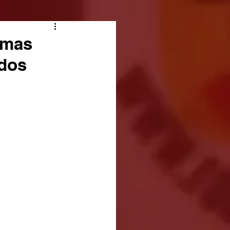
 mas
dos