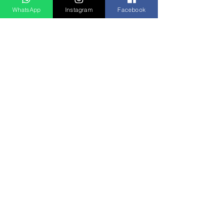
WhatsApp
Instagram
Facebook
Ver tudo
Posts recentes
Rádio Clube do Vale: Tá Ligado!? Então Tá Bom Demais!
São José dos Campos/SP
E-mail:
radioclubedovale@hotmail.com