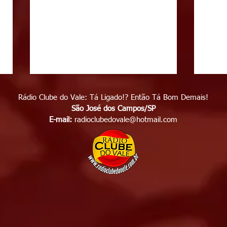
Rádio Clube do Vale: Tá Ligado!? Então Tá Bom Demais!
São José dos Campos/SP
E-mail:
radioclubedovale@hotmail.com
Polícia apreende mais de 86
Fest
quilos de drogas em casa
entr
usada pelo tráfico em São
gast
José dos Campos
entr
Jos