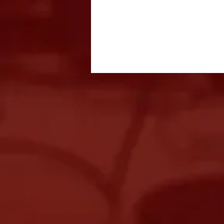
Vale do Paraíba, Litoral
Norte e Serra da
Mantiqueira seguem em
alerta para ventos fortes
por causa de ciclone