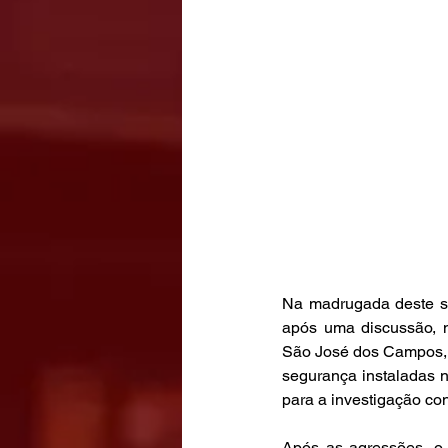
Na madrugada deste sá
após uma discussão, n
São José dos Campos, l
segurança instaladas n
para a investigação con
Após as agressões, o r