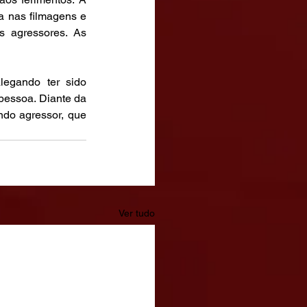
 nas filmagens e 
 agressores. As 
egando ter sido 
essoa. Diante da 
ndo agressor, que 
Ver tudo