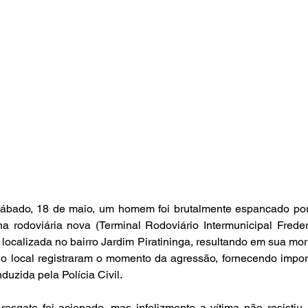
bado, 18 de maio, um homem foi brutalmente espancado por 
a rodoviária nova (Terminal Rodoviário Intermunicipal Frede
ocalizada no bairro Jardim Piratininga, resultando em sua mor
o local registraram o momento da agressão, fornecendo import
duzida pela Polícia Civil.
esgate foi acionado, mas infelizmente a vítima não resistiu 