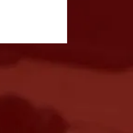
ival Italiano acontece
e 14 e 16 de agosto com
ronomia, música e
ada gratuita em São
é dos Campos