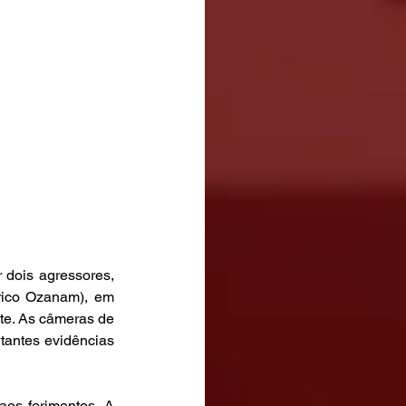
dois agressores, 
rico Ozanam), em 
te. As câmeras de 
antes evidências 
aos ferimentos. A 