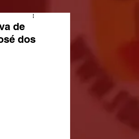
va de
osé dos