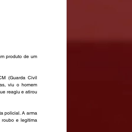
um produto de um 
M (Guarda Civil 
as, viu o homem 
e reagiu e atirou 
 policial. A arma 
roubo e legítima 