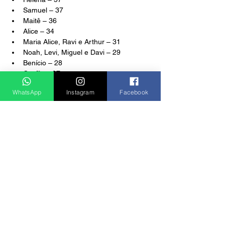
Samuel – 37
Maitê – 36
Alice – 34
Maria Alice, Ravi e Arthur – 31
Noah, Levi, Miguel e Davi – 29
Benício – 28
Cecília – 27
Theo e Laura – 24
WhatsApp
Instagram
Facebook
Notícias
Ver tudo
Posts recentes