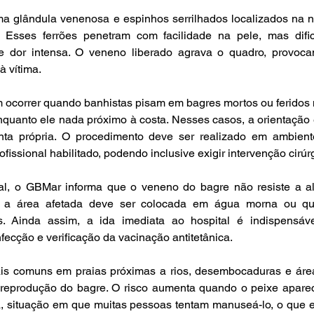
a glândula venenosa e espinhos serrilhados localizados na na
. Esses ferrões penetram com facilidade na pele, mas dificu
 dor intensa. O veneno liberado agrava o quadro, provoca
à vítima.
ocorrer quando banhistas pisam em bagres mortos ou feridos n
quanto ele nada próximo à costa. Nesses casos, a orientação é 
conta própria. O procedimento deve ser realizado em ambiente
ofissional habilitado, podendo inclusive exigir intervenção cirúr
cial, o GBMar informa que o veneno do bagre não resiste a al
 a área afetada deve ser colocada em água morna ou que
 Ainda assim, a ida imediata ao hospital é indispensável
nfecção e verificação da vacinação antitetânica.
is comuns em praias próximas a rios, desembocaduras e áre
 reprodução do bagre. O risco aumenta quando o peixe apare
a, situação em que muitas pessoas tentam manuseá-lo, o que e