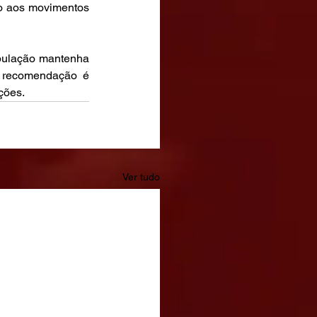
do aos movimentos 
opulação mantenha 
 recomendação é 
ções.
Ver tudo