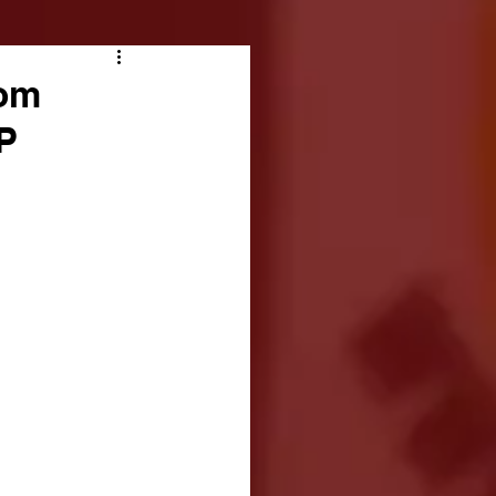
com
SP