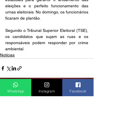
eleições e o perfeito funcionamento das 
urnas eleitorais. No domingo, os funcionários 
ficaram de plantão.  
Segundo o Tribunal Superior Eleitoral (TSE), 
os candidatos que sujam as ruas e os 
responsáveis podem responder por crime 
ambiental.
Notícias
Ver tudo
Posts recentes
WhatsApp
Instagram
Facebook