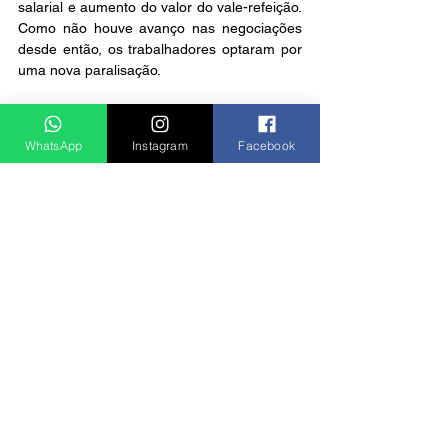
salarial e aumento do valor do vale-refeição. 
Como não houve avanço nas negociações 
desde então, os trabalhadores optaram por 
uma nova paralisação.
Foto: Charles de Moura/PMSJC/Arquivo
Notícias
WhatsApp
Instagram
Facebook
Ver tudo
Posts recentes