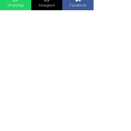
WhatsApp
Instagram
Facebook
Ver tudo
Posts recentes
Rádio Clube do Vale: Tá Ligado!? Então Tá Bom Demais!
São José dos Campos/SP
E-mail:
radioclubedovale@hotmail.com