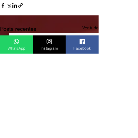
Ver tudo
Posts recentes
WhatsApp
Instagram
Facebook
Rádio Clube do Vale: Tá Ligado!? Então Tá Bom Demais!
São José dos Campos/SP